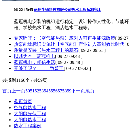
06-22 15:45
丽拓生物科技有限公司热水工程顺利完工
蓝冠机电安装的机组运行稳定，设计操作人性化，节能环
程、学校热水工程、酒店热水工程等。
专家呼吁：【空气能热泵】应列入可再生能源政策
[ 09-27
热泵能效标识实施让【空气能】产业进入高能效比时代
[ 
质量是安装【热水工程】的基石
[ 09-27 09:51 ]
以诚为本---蓝冠机电
[ 09-27 09:48 ]
蓝冠机电，相信生活
[ 09-27 09:48 ]
受够了吗？---------致普工
[ 09-27 09:42 ]
共找到1166个 / 共59页
首页
上一页
50
51
52
53
54
55
56
57
58
59
下一页
尾页
蓝冠首页
空气能热水工程
太阳能光伏工程
太阳能热水工程
热水工程案例